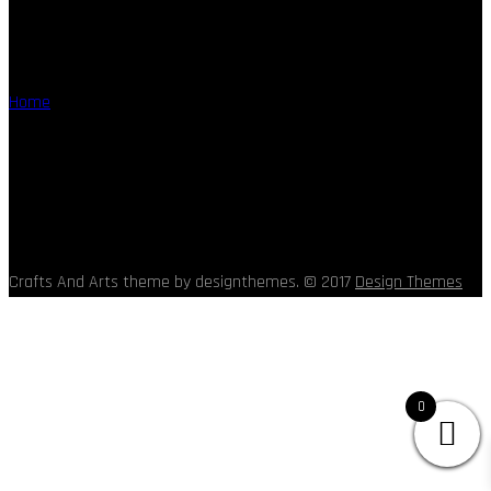
Foto Publicidad
Home
Foto Publicidad
El mimo a los productos que ofrecemos, desde la comprensión y el
utilizar, para que de ese conjunto salga una creación diferente, que
Crafts And Arts theme by designthemes. © 2017
Design Themes
0