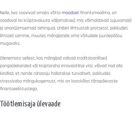
Neile, kes soovivad omaks võtta
moodsat
finantsmaailma, on
saadaval ka krüptovaluuta väljamaksed, mis võimaldavad sujuvamaid
ja anonüümsemaid tehinguid. Unibet lihtsustab protsessi, pakkudes
lihtsaid samme, muutes mängijatele oma võitudele juurdepääsu
mugavaks.
Olenemata sellest, kas mängijad valivad traditsioonilised
pangaülekanded või krüptoraha innovaatilise viisi, võivad nad olla
kindlad, et nende rahaasju hallatakse turvaliselt, pakkudes
stressivaba mängukogemust, mis on kooskõlas tänapäevaste
finantseelistustega.
Töötlemisaja ülevaade