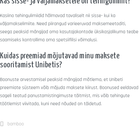
Kas sisse- ja väljamaksetele on tehingulimiit?
Kasiino tehingulimiidid hõlmavad tavaliselt nii sisse- kui ka
väljamakselimiite. Need piirangud varieeruvad maksemeetoditi,
seega peaksid mängijad oma kasutajakontode üksikasjalikuma teabe
saamiseks kontrollima oma spetsiifilisi võimalusi.
Kuidas preemiad mõjutavad minu maksete
sooritamist Unibetis?
Boonuste arvestamisel peaksid mängijad mõtlema, et Unibeti
preemiate süsteem võib mõjuda maksete kiirust. Boonused eeldavad
sageli teatud panustamistingimuste täitmist, mis võib tehingute
töötlemist viivitada, kuni need nõuded on täidetud.
bamboo