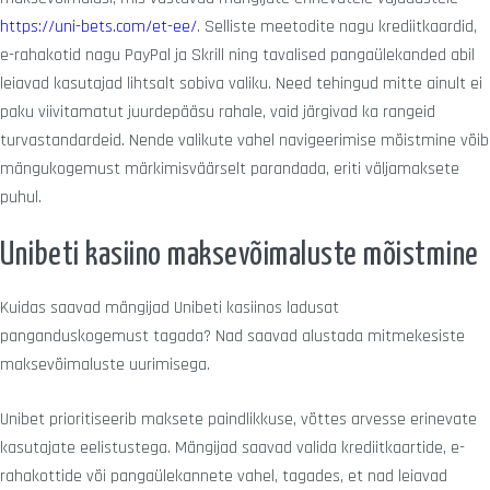
https://uni-bets.com/et-ee/
. Selliste meetodite nagu krediitkaardid,
e-rahakotid nagu PayPal ja Skrill ning tavalised pangaülekanded abil
leiavad kasutajad lihtsalt sobiva valiku. Need tehingud mitte ainult ei
paku viivitamatut juurdepääsu rahale, vaid järgivad ka rangeid
turvastandardeid. Nende valikute vahel navigeerimise mõistmine võib
mängukogemust märkimisväärselt parandada, eriti väljamaksete
puhul.
Unibeti kasiino maksevõimaluste mõistmine
Kuidas saavad mängijad Unibeti kasiinos ladusat
panganduskogemust tagada? Nad saavad alustada mitmekesiste
maksevõimaluste uurimisega.
Unibet prioritiseerib maksete paindlikkuse, võttes arvesse erinevate
kasutajate eelistustega. Mängijad saavad valida krediitkaartide, e-
rahakottide või pangaülekannete vahel, tagades, et nad leiavad