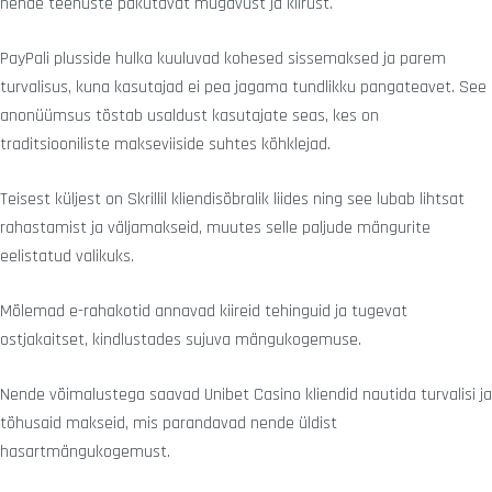
nende teenuste pakutavat mugavust ja kiirust.
PayPali plusside hulka kuuluvad kohesed sissemaksed ja parem
turvalisus, kuna kasutajad ei pea jagama tundlikku pangateavet. See
anonüümsus tõstab usaldust kasutajate seas, kes on
traditsiooniliste makseviiside suhtes kõhklejad.
Teisest küljest on Skrillil kliendisõbralik liides ning see lubab lihtsat
rahastamist ja väljamakseid, muutes selle paljude mängurite
eelistatud valikuks.
Mõlemad e-rahakotid annavad kiireid tehinguid ja tugevat
ostjakaitset, kindlustades sujuva mängukogemuse.
Nende võimalustega saavad Unibet Casino kliendid nautida turvalisi ja
tõhusaid makseid, mis parandavad nende üldist
hasartmängukogemust.