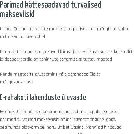
Parimad kättesaadavad turvalised
makseviisid
Unibet Casinos turvaliste maksete tegemiseks on mängijatel valida
mitme võimaluse vahel.
E-rahakotilahendused pakuvad kiirust ja turvalisust, samas kui krediit-
ja deebetkaardid on tehingute tegemiseks tuttav meetod.
Nende meetodite arusaamine võib parandada üldist
mängukogemust.
E-rahakoti lahenduste ülevaade
E-rahakotilahendused on omandanud tohutu populaarsuse kui
parimad turvalised makseviisid online-hasartmängude jaoks,
sealhulgas platvormidel nagu Unibet Casino. Mängijad hindavad