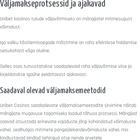
Väljamakseprotsessid ja ajakavad
Unibet kasiinos tulude väljavõtmiseks on mängijatel mitmesugust
võimalust.
Iga valiku käsitlemisaegade mõistmine on raha efektiivse haldamise
seisukohast väga oluline.
Selles osas tutvustatakse saadaolevaid raha väljavõtmise viise ja
kirjeldatakse igaühe eeldatavast ajakavast.
Saadaval olevad väljamaksemeetodid
Unibet Casinos saadaolevate väljamaksemeetodite sirvimine näitab
mängijate mugavuse tagamiseks loodud tõhusa protsessi. Mängijad
saavad otsustada erinevate vajaduste järgi kohandatud võimaluste
vahel, sealhulgas mitmete pangaülekandevõimaluste vahel, mis
kindlustavad kindlad tehingud otse nende arvetele.