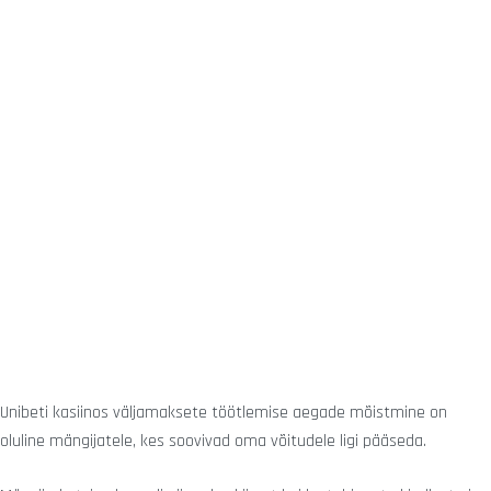
Unibeti kasiinos väljamaksete töötlemise aegade mõistmine on
oluline mängijatele, kes soovivad oma võitudele ligi pääseda.