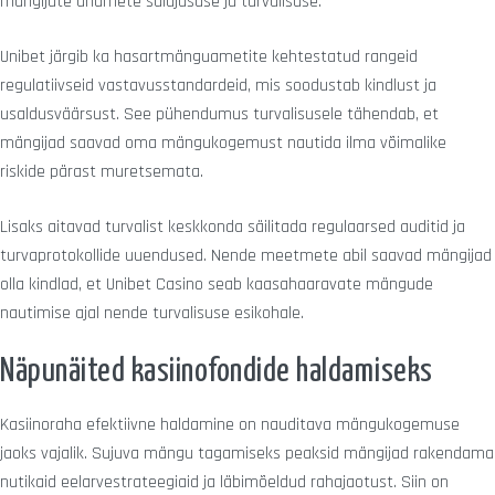
mängijate andmete salajasuse ja turvalisuse.
Unibet järgib ka hasartmänguametite kehtestatud rangeid
regulatiivseid vastavusstandardeid, mis soodustab kindlust ja
usaldusväärsust. See pühendumus turvalisusele tähendab, et
mängijad saavad oma mängukogemust nautida ilma võimalike
riskide pärast muretsemata.
Lisaks aitavad turvalist keskkonda säilitada regulaarsed auditid ja
turvaprotokollide uuendused. Nende meetmete abil saavad mängijad
olla kindlad, et Unibet Casino seab kaasahaaravate mängude
nautimise ajal nende turvalisuse esikohale.
Näpunäited kasiinofondide haldamiseks
Kasiinoraha efektiivne haldamine on nauditava mängukogemuse
jaoks vajalik. Sujuva mängu tagamiseks peaksid mängijad rakendama
nutikaid eelarvestrateegiaid ja läbimõeldud rahajaotust. Siin on