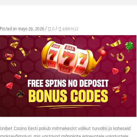
Posted on mayo 29, 2026
/
0
/
admin12
Unibet Casino Eesti pakub mitmekesist valikut turvalisi ja koheseid
maksevõimalusi, mis vastavad mängijate erinevatele vajadustele