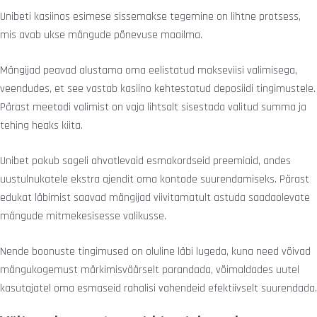
Unibeti kasiinos esimese sissemakse tegemine on lihtne protsess,
mis avab ukse mängude põnevuse maailma.
Mängijad peavad alustama oma eelistatud makseviisi valimisega,
veendudes, et see vastab kasiino kehtestatud deposiidi tingimustele.
Pärast meetodi valimist on vaja lihtsalt sisestada valitud summa ja
tehing heaks kiita.
Unibet pakub sageli ahvatlevaid esmakordseid preemiaid, andes
uustulnukatele ekstra ajendit oma kontode suurendamiseks. Pärast
edukat läbimist saavad mängijad viivitamatult astuda saadaolevate
mängude mitmekesisesse valikusse.
Nende boonuste tingimused on oluline läbi lugeda, kuna need võivad
mängukogemust märkimisväärselt parandada, võimaldades uutel
kasutajatel oma esmaseid rahalisi vahendeid efektiivselt suurendada.