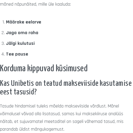
mõned näpunäited, mille üle kaaluda:
Määrake eelarve
Jaga oma raha
Jälgi kulutusi
Tee pause
Korduma kippuvad küsimused
Kas Unibetis on teatud makseviiside kasutamise
eest tasusid?
Tasude hindamisel tuleks mõelda makseviiside võrdlust. Mõnel
võimalusel võivad olla lisatasud, samas kui maksekiiruse analüüs
näitab, et sujuvamatel meetoditel on sageli vähemad tasud, mis
parandab üldist mängukogemust.