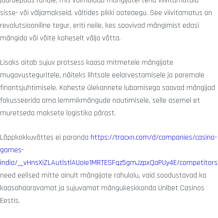
juurdepääs rahale, mis võimaldab mängijatel teha viivitamatuid
sisse- või väljamakseid, vältides pikki ooteaegu. See viivitamatus on
revolutsiooniline tegur, eriti neile, kes soovivad mängimist edasi
mängida või võite koheselt välja võtta.
Lisaks aitab sujuv protsess kaasa mitmetele mängijate
mugavusteguritele, näiteks lihtsale eelarvestamisele ja paremale
finantsjuhtimisele. Koheste ülekannete lubamisega saavad mängijad
fokusseerida oma lemmikmängude nautimisele, selle asemel et
muretseda maksete logistika pärast.
Lõppkokkuvõttes ei paranda
https://tracxn.com/d/companies/casino-
games-
india/__vHnsXiZLAutlstlAUoIe1MRTESFqz5gmJzpxQaPUy4E/competitors
need eelised mitte ainult mängijate rahulolu, vaid soodustavad ka
kaasahaaravamat ja sujuvamat mängukeskkonda Unibet Casinos
Eestis.