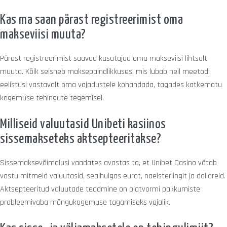
Kas ma saan pärast registreerimist oma
makseviisi muuta?
Pärast registreerimist saavad kasutajad oma makseviisi lihtsalt
muuta. Kõik seisneb maksepaindlikkuses, mis lubab neil meetodi
eelistusi vastavalt oma vajadustele kohandada, tagades katkematu
kogemuse tehingute tegemisel.
Milliseid valuutasid Unibeti kasiinos
sissemakseteks aktsepteeritakse?
Sissemaksevõimalusi vaadates avastas ta, et Unibet Casino võtab
vastu mitmeid valuutasid, sealhulgas eurot, naelsterlingit ja dollareid.
Aktsepteeritud valuutade teadmine on platvormi pakkumiste
probleemivaba mängukogemuse tagamiseks vajalik.