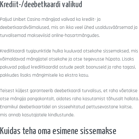
Krediit-/deebetkaardi valikud
Paljud Unibet Casino mängijad valivad ka krediit- ja
deebetkaardivõimalused, mis on ikka veel ühed usaldusväärsemad ja
turvalisemad makseviisid online-hasartmängudes.
Krediitkaardi tugipunktide hulka kuuluvad otsekohe sissemaksed, mis
võimaldavad mängijatel otsekohe ja otse tegevusse hüpata. Lisaks
pakuvad paljud krediitkaardid ostude pealt boonuseid ja raha tagasi,
pakkudes lisaks mängimisele ka ekstra kasu.
Teisest küljest garanteerib deebetkaardi turvalisus, et raha võetakse
otse mängija pangakontolt, aidates raha kasutamist tõhusalt hallata.
Enamikul deebetkaartidel on sisseehitatud pettusevastane kaitse,
mis annab kasutajatele kindlustunde.
Kuidas teha oma esimene sissemakse