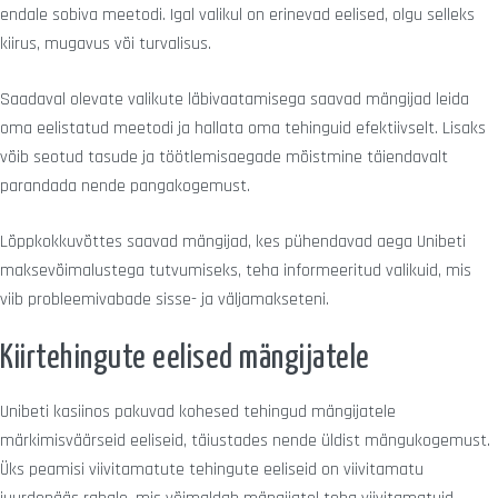
endale sobiva meetodi. Igal valikul on erinevad eelised, olgu selleks
kiirus, mugavus või turvalisus.
Saadaval olevate valikute läbivaatamisega saavad mängijad leida
oma eelistatud meetodi ja hallata oma tehinguid efektiivselt. Lisaks
võib seotud tasude ja töötlemisaegade mõistmine täiendavalt
parandada nende pangakogemust.
Lõppkokkuvõttes saavad mängijad, kes pühendavad aega Unibeti
maksevõimalustega tutvumiseks, teha informeeritud valikuid, mis
viib probleemivabade sisse- ja väljamakseteni.
Kiirtehingute eelised mängijatele
Unibeti kasiinos pakuvad kohesed tehingud mängijatele
märkimisväärseid eeliseid, täiustades nende üldist mängukogemust.
Üks peamisi viivitamatute tehingute eeliseid on viivitamatu