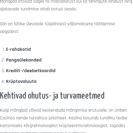
Mängijad otsivad sageli nii maksekiirust kui ka tehingute kindlust ning
ajakavade tundmine aitab ootusi seada.
Siin on lühike ülevaade tüüpilistest väljamaksete töötlemise
aegadest:
E-rahakotid
Pangaülekanded
Krediit-/deebetkaardid
Krüptovaluuta
Kehtivad ohutus- ja turvameetmed
Kuigi mängijad võivad keskenduda mängimise erutusele, on Unibet
Casinos nende turvalisus prioriteet. Kasiino kasutab tundliku teabe
kaitsmiseks kõrgtehnoloogilist krüpteerimistehnoloogiat, tagades