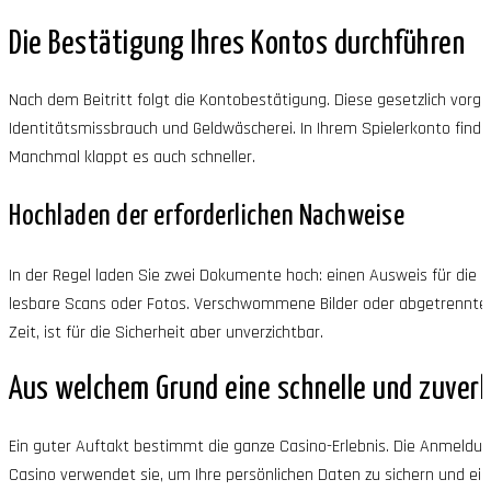
Die Bestätigung Ihres Kontos durchführen
Nach dem Beitritt folgt die Kontobestätigung. Diese gesetzlich vor
Identitätsmissbrauch und Geldwäscherei. In Ihrem Spielerkonto finde
Manchmal klappt es auch schneller.
Hochladen der erforderlichen Nachweise
In der Regel laden Sie zwei Dokumente hoch: einen Ausweis für die 
lesbare Scans oder Fotos. Verschwommene Bilder oder abgetrennte E
Zeit, ist für die Sicherheit aber unverzichtbar.
Aus welchem Grund eine schnelle und zuverlä
Ein guter Auftakt bestimmt die ganze Casino-Erlebnis. Die Anmeldung 
Casino verwendet sie, um Ihre persönlichen Daten zu sichern und einen