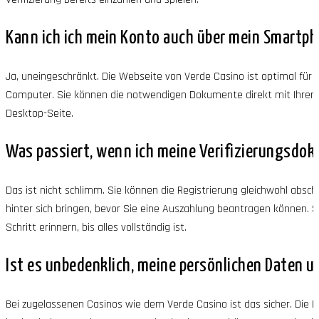
Kann ich ich mein Konto auch über mein Smartph
Ja, uneingeschränkt. Die Webseite von Verde Casino ist optimal für
Computer. Sie können die notwendigen Dokumente direkt mit Ihrer Ha
Desktop-Seite.
Was passiert, wenn ich meine Verifizierungsdok
Das ist nicht schlimm. Sie können die Registrierung gleichwohl absch
hinter sich bringen, bevor Sie eine Auszahlung beantragen können. S
Schritt erinnern, bis alles vollständig ist.
Ist es unbedenklich, meine persönlichen Daten 
Bei zugelassenen Casinos wie dem Verde Casino ist das sicher. Die 