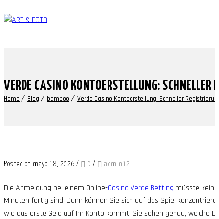
VERDE CASINO KONTOERSTELLUNG: SCHNELLER 
Home
Blog
bamboo
Verde Casino Kontoerstellung: Schneller Registrieru
Posted on mayo 18, 2026
/
0
/
admin12
Die Anmeldung bei einem Online-
Casino Verde Betting
müsste kein Hi
Minuten fertig sind. Dann können Sie sich auf das Spiel konzentriere
wie das erste Geld auf Ihr Konto kommt. Sie sehen genau, welche Dat