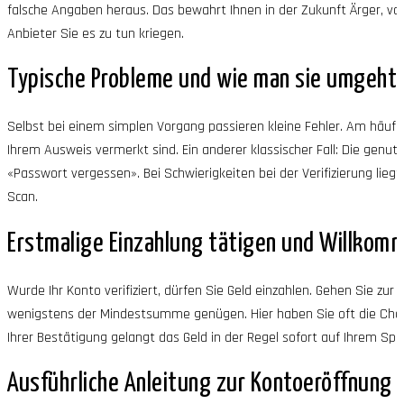
falsche Angaben heraus. Das bewahrt Ihnen in der Zukunft Ärger, vo
Anbieter Sie es zu tun kriegen.
Typische Probleme und wie man sie umgeht
Selbst bei einem simplen Vorgang passieren kleine Fehler. Am häufi
Ihrem Ausweis vermerkt sind. Ein anderer klassischer Fall: Die genut
«Passwort vergessen». Bei Schwierigkeiten bei der Verifizierung lieg
Scan.
Erstmalige Einzahlung tätigen und Willkom
Wurde Ihr Konto verifiziert, dürfen Sie Geld einzahlen. Gehen Sie 
wenigstens der Mindestsumme genügen. Hier haben Sie oft die Chanc
Ihrer Bestätigung gelangt das Geld in der Regel sofort auf Ihrem S
Ausführliche Anleitung zur Kontoeröffnung