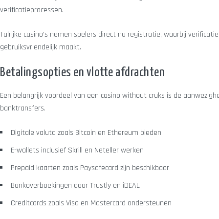
verificatieprocessen.
Talrijke casino’s nemen spelers direct na registratie, waarbij verificat
gebruiksvriendelijk maakt.
Betalingsopties en vlotte afdrachten
Een belangrijk voordeel van een casino without cruks is de aanwezigh
banktransfers.
Digitale valuta zoals Bitcoin en Ethereum bieden
E-wallets inclusief Skrill en Neteller werken
Prepaid kaarten zoals Paysafecard zijn beschikbaar
Bankoverboekingen door Trustly en iDEAL
Creditcards zoals Visa en Mastercard ondersteunen