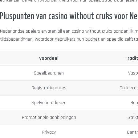
echter zelf de verantwoordelijkheid voor hun speelpatroon, aangezie
Pluspunten van casino without cruks voor Ne
Nederlandse spelers ervaren bij een casino without cruks aanzienlijk 
tijdsbeperkingen, waardoor gebruikers hun budget en speeltijd zelfs
Voordeel
Tradi
Speelbedragen
Vast
Registratieproces
Cruks-con
Spelvariant keuze
Bep
Promotionele aanbiedingen
Strik
Privacy
Centr