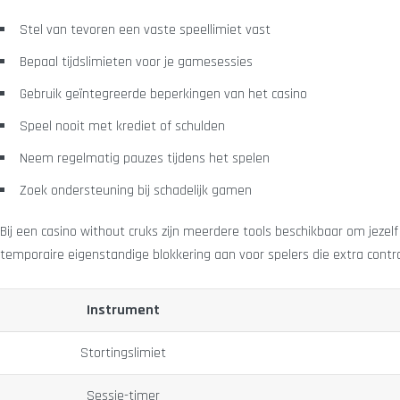
Stel van tevoren een vaste speellimiet vast
Bepaal tijdslimieten voor je gamesessies
Gebruik geïntegreerde beperkingen van het casino
Speel nooit met krediet of schulden
Neem regelmatig pauzes tijdens het spelen
Zoek ondersteuning bij schadelijk gamen
Bij een casino without cruks zijn meerdere tools beschikbaar om jezelf 
temporaire eigenstandige blokkering aan voor spelers die extra contr
Instrument
Stortingslimiet
Sessie-timer