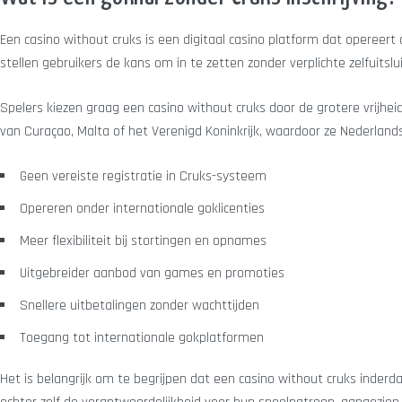
Een casino without cruks is een digitaal casino platform dat opereert
stellen gebruikers de kans om in te zetten zonder verplichte zelfuitsl
Spelers kiezen graag een casino without cruks door de grotere vrijheid 
van Curaçao, Malta of het Verenigd Koninkrijk, waardoor ze Nederlan
Geen vereiste registratie in Cruks-systeem
Opereren onder internationale goklicenties
Meer flexibiliteit bij stortingen en opnames
Uitgebreider aanbod van games en promoties
Snellere uitbetalingen zonder wachttijden
Toegang tot internationale gokplatformen
Het is belangrijk om te begrijpen dat een casino without cruks inderd