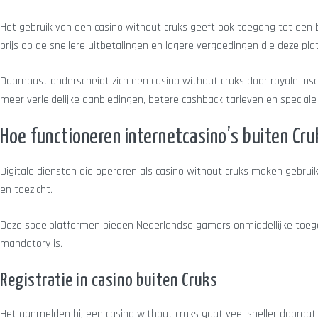
Het gebruik van een casino without cruks geeft ook toegang tot een b
prijs op de snellere uitbetalingen en lagere vergoedingen die deze pla
Daarnaast onderscheidt zich een casino without cruks door royale insc
meer verleidelijke aanbiedingen, betere cashback tarieven en speciale 
Hoe functioneren internetcasino’s buiten Cruk
Digitale diensten die opereren als casino without cruks maken gebruik
en toezicht.
Deze speelplatformen bieden Nederlandse gamers onmiddellijke toegang
mandatory is.
Registratie in casino buiten Cruks
Het aanmelden bij een casino without cruks gaat veel sneller doorda