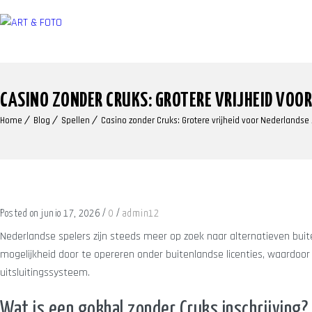
CASINO ZONDER CRUKS: GROTERE VRIJHEID VOOR
Home
Blog
Spellen
Casino zonder Cruks: Grotere vrijheid voor Nederlandse
Posted on junio 17, 2026
/
0
/
admin12
Nederlandse spelers zijn steeds meer op zoek naar alternatieven buite
mogelijkheid door te opereren onder buitenlandse licenties, waardoor 
uitsluitingssysteem.
Wat is een gokhal zonder Cruks inschrijving?