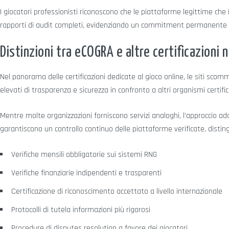
I giocatori professionisti riconoscono che le piattaforme legittime c
rapporti di audit completi, evidenziando un commitment permanente ve
Distinzioni tra eCOGRA e altre certificazioni 
Nel panorama delle certificazioni dedicate al gioco online, le siti sc
elevati di trasparenza e sicurezza in confronto a altri organismi certifi
Mentre molte organizzazioni forniscono servizi analoghi, l’approccio a
garantiscono un controllo continuo delle piattaforme verificate, dist
Verifiche mensili obbligatorie sui sistemi RNG
Verifiche finanziarie indipendenti e trasparenti
Certificazione di riconoscimento accettato a livello internazionale
Protocolli di tutela informazioni più rigorosi
Procedure di disputes resolution a favore dei giocatori