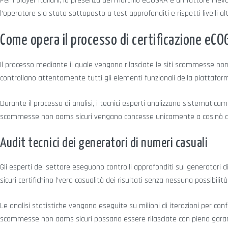
Per i player italiani, la presenza del marchio eCOGRA è un fattore rile
l’operatore sia stato sottoposto a test approfonditi e rispetti livelli a
Come opera il processo di certificazione eCO
Il processo mediante il quale vengono rilasciate le siti scommesse non a
controllano attentamente tutti gli elementi funzionali della piattaforma 
Durante il processo di analisi, i tecnici esperti analizzano sistematica
scommesse non aams sicuri vengano concesse unicamente a casinò che ri
Audit tecnici dei generatori di numeri casuali
Gli esperti del settore eseguono controlli approfonditi sui generatori 
sicuri certifichino l’vera casualità dei risultati senza nessuna possibili
Le analisi statistiche vengono eseguite su milioni di iterazioni per 
scommesse non aams sicuri possano essere rilasciate con piena garanzia