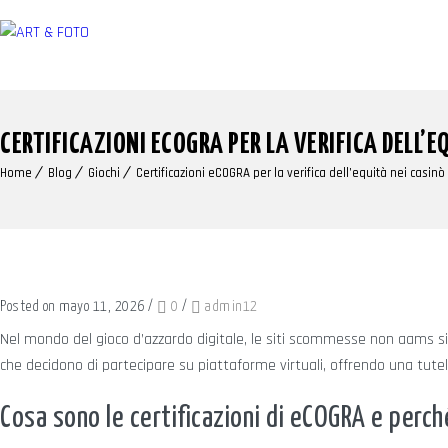
CERTIFICAZIONI ECOGRA PER LA VERIFICA DELL’E
Home
Blog
Giochi
Certificazioni eCOGRA per la verifica dell’equità nei casinò
Posted on mayo 11, 2026
/
0
/
admin12
Nel mondo del gioco d’azzardo digitale, le siti scommesse non aams si
che decidono di partecipare su piattaforme virtuali, offrendo una tutela
Cosa sono le certificazioni di eCOGRA e perc