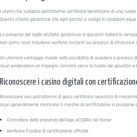
I utenti che scelgono piattaforme certificate beneficiano di una tutela
Questo criterio garantisce che ogni partita si svolga in condizioni e
La presenza del sigillo eCOGRA garantisce ai giocatori italiani la certez
non aams sicuri includono verifiche costanti sui processi di cifratura e 
Un ulteriore vantaggio risiede nella possibilità di accedere a processi
sicuri evidenziano un impegno concreto verso la tutela dei giocatori e 
Riconoscere i casino digitali con certificazi
Riconoscere una piattaforma di gioco certificata necessita di massima
sicuri generalmente mostrano il marchio di certificazione in posizione 
Controllare della presenza del logo eCOGRA nel footer
Verificare il codice di certificazione ufficiale