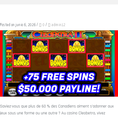
Posted on junio 6, 2026
/
0
/
admin12
Saviez-vous que plus de 60 % des Canadiens aiment s’adonner aux
jeux sous une forme ou une autre ? Au casino Cleobetra, vivez