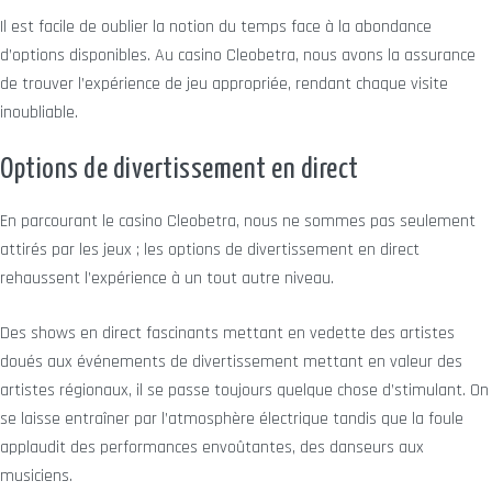
Il est facile de oublier la notion du temps face à la abondance
d’options disponibles. Au casino Cleobetra, nous avons la assurance
de trouver l’expérience de jeu appropriée, rendant chaque visite
inoubliable.
Options de divertissement en direct
En parcourant le casino Cleobetra, nous ne sommes pas seulement
attirés par les jeux ; les options de divertissement en direct
rehaussent l’expérience à un tout autre niveau.
Des shows en direct fascinants mettant en vedette des artistes
doués aux événements de divertissement mettant en valeur des
artistes régionaux, il se passe toujours quelque chose d’stimulant. On
se laisse entraîner par l’atmosphère électrique tandis que la foule
applaudit des performances envoûtantes, des danseurs aux
musiciens.