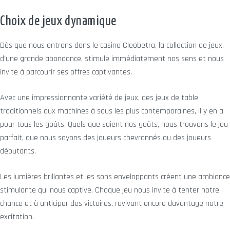
Choix de jeux dynamique
Dès que nous entrons dans le casino Cleobetra, la collection de jeux,
d’une grande abondance, stimule immédiatement nos sens et nous
invite à parcourir ses offres captivantes.
Avec une impressionnante variété de jeux, des jeux de table
traditionnels aux machines à sous les plus contemporaines, il y en a
pour tous les goûts. Quels que soient nos goûts, nous trouvons le jeu
parfait, que nous soyons des joueurs chevronnés ou des joueurs
débutants.
Les lumières brillantes et les sons enveloppants créent une ambiance
stimulante qui nous captive. Chaque jeu nous invite à tenter notre
chance et à anticiper des victoires, ravivant encore davantage notre
excitation.