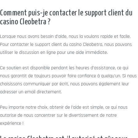
Comment puis-je contacter le support client du
casino Cleobetra ?
Lorsque nous avons besoin d’aide, nous la voulons rapide et facile.
Pour contacter le support client du casino Cleobetra, nous pouvons
utiliser le discussion en ligne pour une aide immédiate.
Ce soutien est disponible pendant les heures d’assistance, ce qui
nous garantit de toujours pouvoir faire confiance à quelqu’un. Si nous
choisissons communiquer par écrit, nous pouvons également leur
adresser un email directement.
Peu importe notre choix, obtenir de l’aide est simple, ce qui nous
autorise de nous concentrer sur le divertissement de notre
expérience !