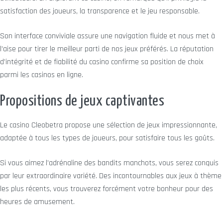
satisfaction des joueurs, la transparence et le jeu responsable.
Son interface conviviale assure une navigation fluide et nous met à
l’aise pour tirer le meilleur parti de nos jeux préférés. La réputation
d’intégrité et de fiabilité du casino confirme sa position de choix
parmi les casinos en ligne.
Propositions de jeux captivantes
Le casino Cleobetra propose une sélection de jeux impressionnante,
adaptée à tous les types de joueurs, pour satisfaire tous les goûts.
Si vous aimez l’adrénaline des bandits manchots, vous serez conquis
par leur extraordinaire variété. Des incontournables aux jeux à thème
les plus récents, vous trouverez forcément votre bonheur pour des
heures de amusement.