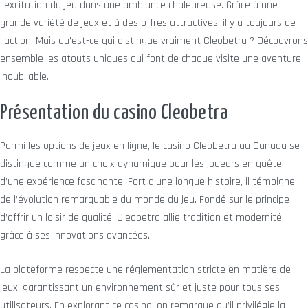
l’excitation du jeu dans une ambiance chaleureuse. Grâce à une
grande variété de jeux et à des offres attractives, il y a toujours de
l’action. Mais qu’est-ce qui distingue vraiment Cleobetra ? Découvrons
ensemble les atouts uniques qui font de chaque visite une aventure
inoubliable.
Présentation du casino Cleobetra
Parmi les options de jeux en ligne, le casino Cleobetra au Canada se
distingue comme un choix dynamique pour les joueurs en quête
d’une expérience fascinante. Fort d’une longue histoire, il témoigne
de l’évolution remarquable du monde du jeu. Fondé sur le principe
d’offrir un loisir de qualité, Cleobetra allie tradition et modernité
grâce à ses innovations avancées.
La plateforme respecte une réglementation stricte en matière de
jeux, garantissant un environnement sûr et juste pour tous ses
utilisateurs. En explorant ce casino, on remarque qu’il privilégie la