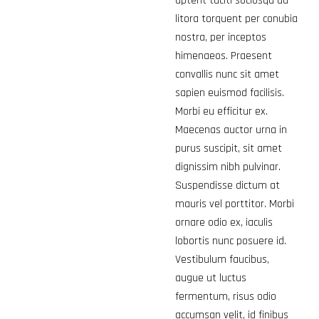
aptent taciti sociosqu ad
litora torquent per conubia
nostra, per inceptos
himenaeos. Praesent
convallis nunc sit amet
sapien euismod facilisis.
Morbi eu efficitur ex.
Maecenas auctor urna in
purus suscipit, sit amet
dignissim nibh pulvinar.
Suspendisse dictum at
mauris vel porttitor. Morbi
ornare odio ex, iaculis
lobortis nunc posuere id.
Vestibulum faucibus,
augue ut luctus
fermentum, risus odio
accumsan velit, id finibus