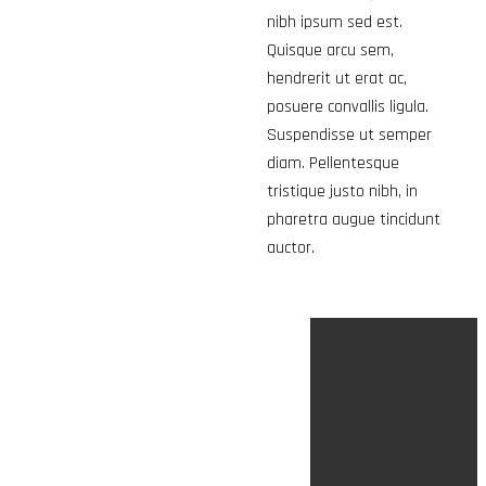
nibh ipsum sed est.
Quisque arcu sem,
hendrerit ut erat ac,
posuere convallis ligula.
Suspendisse ut semper
diam. Pellentesque
tristique justo nibh, in
pharetra augue tincidunt
auctor.