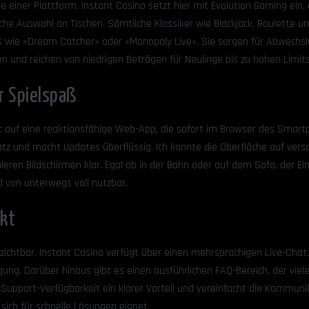
te einer Plattform. Instant Casino setzt hier mit Evolution Gaming ein
che Auswahl an Tischen. Sämtliche Klassiker wie Blackjack, Roulette u
ows wie «Dream Catcher» oder «Monopoly Live». Sie sorgen für Abwech
n und reichen von niedrigen Beträgen für Neulinge bis zu hohen Limits
r Spielspaß
tzt auf eine reaktionsfähige Web-App, die sofort im Browser des Smar
z und macht Updates überflüssig. Ich konnte die Oberfläche auf versch
aleren Bildschirmen klar. Egal ob in der Bahn oder auf dem Sofa, der Ei
 von unterwegs voll nutzbar.
nkt
ichtbar. Instant Casino verfügt über einen mehrsprachigen Live-Chat.
ng. Darüber hinaus gibt es einen ausführlichen FAQ-Bereich, der viele 
e Support-Verfügbarkeit ein klarer Vorteil und vereinfacht die Kommu
 sich für schnelle Lösungen eignet.