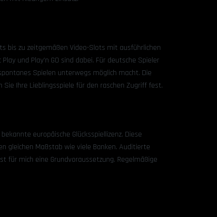
ts bis zu zeitgemäßen Video-Slots mit ausführlichen
Play und Play’n GO sind dabei. Für deutsche Spieler
 spontanes Spielen unterwegs möglich macht. Die
Sie Ihre Lieblingsspiele für den raschen Zugriff fest.
bekannte europäische Glücksspiellizenz. Diese
en gleichen Maßstab wie viele Banken. Auditierte
ist für mich eine Grundvoraussetzung. Regelmäßige