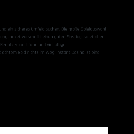
und ein sicheres Umfeld suchen. Die große Spielauswahl
ungspaket verschafft einen guten Einstieg, setzt aber
Benutzeroberfläche und vielfältige
echtem Geld nichts im Weg. Instant Casino ist eine