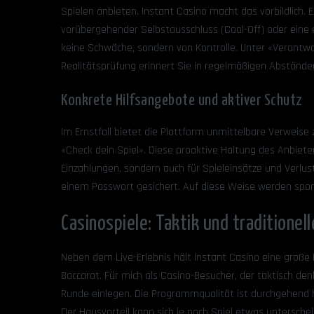
Spielen anbieten. Instant Casino macht das vorbildlich. 
vorübergehender Selbstausschluss (Cool-Off) oder eine 
keine Schwäche, sondern von Kontrolle. Unter «Verantwort
Realitätsprüfung erinnert Sie in regelmäßigen Abständen 
Konkrete Hilfsangebote und aktiver Schutz
Im Ernstfall bietet die Plattform unmittelbare Verweise
«Check dein Spiel». Diese proaktive Haltung des Anbiete
Einzahlungen, sondern auch für Spieleinsätze und Verlus
einem Passwort gesichert. Auf diese Weise werden spon
Casinospiele: Taktik und traditionell
Neben dem Live-Erlebnis hält Instant Casino eine große B
Baccarat. Für mich als Casino-Besucher, der taktisch den
Runde einlegen. Die Programmqualität ist durchgehend ho
Der Hausvorteil kann sich je nach Spiel etwas unterschei