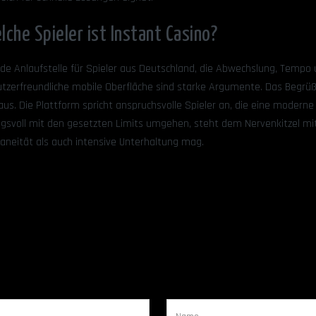
che Spieler ist Instant Casino?
de Anlaufstelle für Spieler aus Deutschland, die Abwechslung, Tempo 
utzerfreundliche mobile Oberfläche sind starke Argumente. Das Begrüß
. Die Plattform spricht anspruchsvolle Spieler an, die eine moderne 
voll mit den gesetzten Limits umgehen, steht dem Nervenkitzel mit 
aneität als auch intensive Unterhaltung mag.