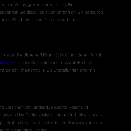
gen und Verlustgrenzen einzustellen. Ein
 Verwenden Sie diese Tools von Anfang an. Sie bedeuten
nverzüglich aktiv sind. Eine aktivierbare
ür gesundheitliche Aufklärung (BZgA) und deren Portal
asino Slots
, dass Sie Limits nicht ausschließlich für
t persönliche Kontrolle. Die Einstellungen sind mit
rte Versionen von Blackjack, Roulette, Poker und
dass ein Live-Dealer zusieht, oder einfach eine schnelle
p: Prüfen Sie die unterschiedlichen Blackjack-Varianten.
den mit niedrigem Einsatz.