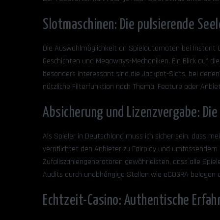
Slotmaschinen: Die pulsierende Seel
Die Auswahlmöglichkeit an Spielautomaten bei Instant C
Geschichten und Megaways-Mechaniken. Ein Blick auf die 
besonders interessant sind die Jackpot-Slots, bei den
nützliche Filterfunktion nach Thema, Feature oder Anbiete
Absicherung und Lizenzvergabe: Die
Als Spieler in Deutschland muss ich sicher sein, dass m
verpflichtet den Anbieter zu Fairplay und umfassendem K
Zufallszahlengeneratoren gewährleisten, dass alle Spie
Audits durch unabhängige Stellen wie eCOGRA belegen d
Echtzeit-Casino: Authentische Erfah