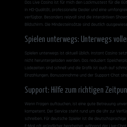
Das Live Casino ist für mich den Lackmustest für die Gü
in HD-Qualität, professionelle Dealer und eine umfangrei
verfügbar. Besonders reizvoll sind die interaktiven Sh
Bildschirm. Die Mindesteinsätze sind deutlich ausgewiese
Spielen unterwegs: Unterwegs volle
Spielen unterwegs ist aktuell üblich. Instant Casino se
nicht heruntergeladen werden. Das reduziert Speicherplat
Ladezeiten sind schnell und die Grafik ist auch auf schm
Einzahlungen, Bonusannahme und der Support-Chat sind
Support: Hilfe zum richtigen Zeitpu
Wenn Fragen auftauchen, ist eine gute Betreuung unverz
kompetent. Der Service steht rund um die Uhr zur Verfügu
schreiben. Für deutsche Spieler ist die deutschsprachig
E-Mail oft gründlicher bearbeitet, während der Live-Chat