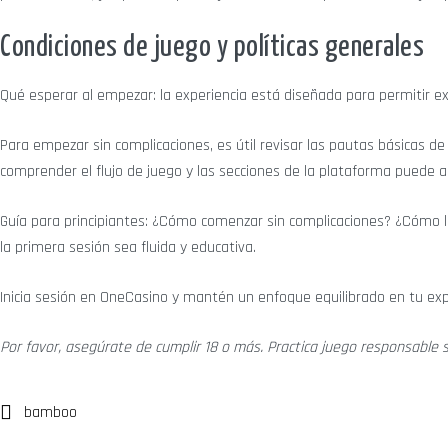
Condiciones de juego y políticas generales
Qué esperar al empezar: la experiencia está diseñada para permitir expl
Para empezar sin complicaciones, es útil revisar las pautas básicas de
comprender el flujo de juego y las secciones de la plataforma puede ah
Guía para principiantes: ¿Cómo comenzar sin complicaciones? ¿Cómo 
la primera sesión sea fluida y educativa.
Inicia sesión en OneCasino y mantén un enfoque equilibrado en tu exp
Por favor, asegúrate de cumplir 18 o más. Practica juego responsable 
bamboo