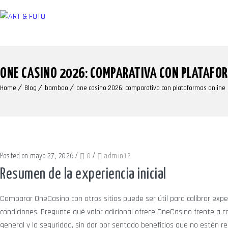
ONE CASINO 2026: COMPARATIVA CON PLATAFO
Home
Blog
bamboo
one casino 2026: comparativa con plataformas online
Posted on mayo 27, 2026
/
0
/
admin12
Resumen de la experiencia inicial
Comparar OneCasino con otros sitios puede ser útil para calibrar expe
condiciones. Pregunte qué valor adicional ofrece OneCasino frente a co
general y la seguridad, sin dar por sentado beneficios que no estén re