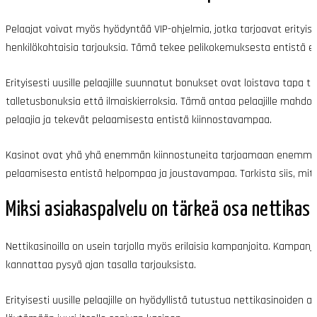
Pelaajat voivat myös hyödyntää VIP-ohjelmia, jotka tarjoavat erityisiä
henkilökohtaisia tarjouksia. Tämä tekee pelikokemuksesta entistä eri
Erityisesti uusille pelaajille suunnatut bonukset ovat loistava tapa 
talletusbonuksia että ilmaiskierroksia. Tämä antaa pelaajille mahdolli
pelaajia ja tekevät pelaamisesta entistä kiinnostavampaa.
Kasinot ovat yhä yhä enemmän kiinnostuneita tarjoamaan enemmän vai
pelaamisesta entistä helpompaa ja joustavampaa. Tarkista siis, mitä 
Miksi asiakaspalvelu on tärkeä osa nettikas
Nettikasinoilla on usein tarjolla myös erilaisia kampanjoita. Kampanj
kannattaa pysyä ajan tasalla tarjouksista.
Erityisesti uusille pelaajille on hyödyllistä tutustua nettikasinoiden