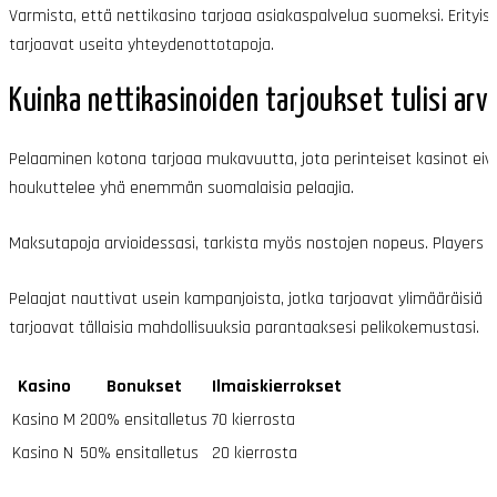
Varmista, että nettikasino tarjoaa asiakaspalvelua suomeksi. Erityis
tarjoavat useita yhteydenottotapoja.
Kuinka nettikasinoiden tarjoukset tulisi arv
Pelaaminen kotona tarjoaa mukavuutta, jota perinteiset kasinot eivä
houkuttelee yhä enemmän suomalaisia pelaajia.
Maksutapoja arvioidessasi, tarkista myös nostojen nopeus. Players wi
Pelaajat nauttivat usein kampanjoista, jotka tarjoavat ylimääräisiä etu
tarjoavat tällaisia mahdollisuuksia parantaaksesi pelikokemustasi.
Kasino
Bonukset
Ilmaiskierrokset
Kasino M
200% ensitalletus
70 kierrosta
Kasino N
50% ensitalletus
20 kierrosta