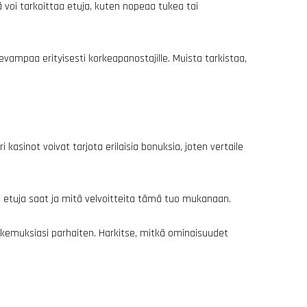
voi tarkoittaa etuja, kuten nopeaa tukea tai
evampaa erityisesti korkeapanostajille. Muista tarkistaa,
 kasinot voivat tarjota erilaisia bonuksia, joten vertaile
tä etuja saat ja mitä velvoitteita tämä tuo mukanaan.
ikokemuksiasi parhaiten. Harkitse, mitkä ominaisuudet