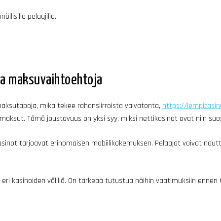
llisille pelaajille.
ia maksuvaihtoehtoja
maksutapoja, mikä tekee rahansiirroista vaivatonta,
https://lempicasin
aksut. Tämä joustavuus on yksi syy, miksi nettikasinot ovat niin suos
inot tarjoavat erinomaisen mobiilikokemuksen. Pelaajat voivat nautti
eri kasinoiden välillä. On tärkeää tutustua näihin vaatimuksiin ennen 