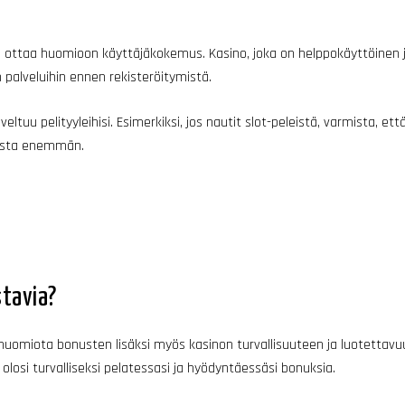
ää ottaa huomioon käyttäjäkokemus. Kasino, joka on helppokäyttöinen 
 palveluihin ennen rekisteröitymistä.
ltuu pelityyleihisi. Esimerkiksi, jos nautit slot-peleistä, varmista, että
sesta enemmän.
stavia?
 huomiota bonusten lisäksi myös kasinon turvallisuuteen ja luotettavuut
osi turvalliseksi pelatessasi ja hyödyntäessäsi bonuksia.