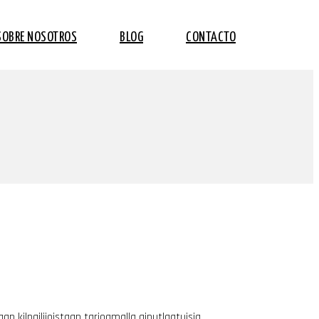
SOBRE NOSOTROS
BLOG
CONTACTO
an kilpailijoistaan tarjoamalla ainutlaatuisia