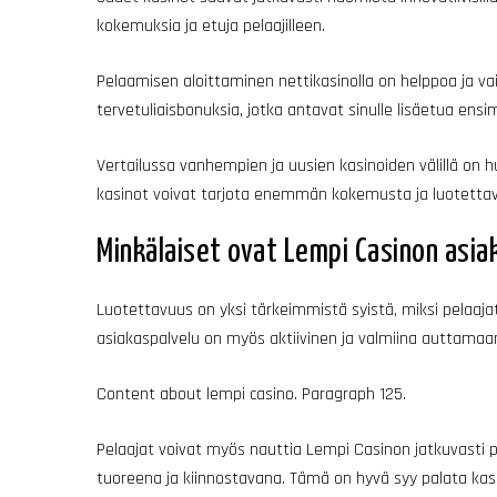
kokemuksia ja etuja pelaajilleen.
Pelaamisen aloittaminen nettikasinolla on helppoa ja vaiv
tervetuliaisbonuksia, jotka antavat sinulle lisäetua ensi
Vertailussa vanhempien ja uusien kasinoiden välillä on
kasinot voivat tarjota enemmän kokemusta ja luotetta
Minkälaiset ovat Lempi Casinon asia
Luotettavuus on yksi tärkeimmistä syistä, miksi pelaajat
asiakaspalvelu on myös aktiivinen ja valmiina auttamaa
Content about lempi casino. Paragraph 125.
Pelaajat voivat myös nauttia Lempi Casinon jatkuvasti päi
tuoreena ja kiinnostavana. Tämä on hyvä syy palata kas