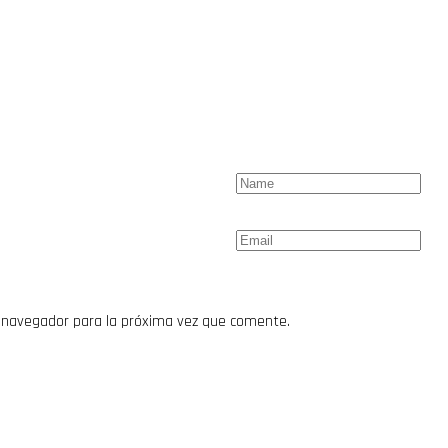
e navegador para la próxima vez que comente.