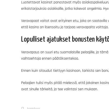
Luotettavat kasinot panostavat myös asiakaspalveluun, 
erikoistarjouksia asiakkaille, jotka kokevat ongelmia. H
Verovapaat voitot ovat erityinen etu, joka on saatavilla
että kasino on lisensoitu ja tarjoaa verovapaita voittoja.
Lopulliset ajatukset bonusten käyt
Verovapaus on suuri etu suomalaisille pelaajille, ja tämä 
vaihtoehtoja ennen päätöksentekoa.
Ennen kuin sitoudut tiettyyn kasinoon, tarkista sen bonu
Pelaajien tulisi myös pitää mielessä, että jokainen kasi
ovat sinulle tärkeitä, ja tee valintasi sen mukaan.
bamboo