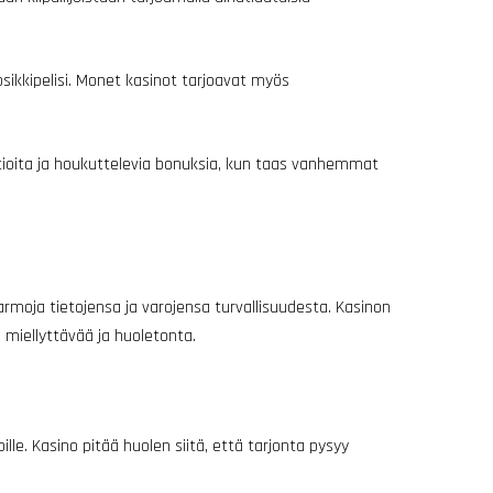
osikkipelisi. Monet kasinot tarjoavat myös
tioita ja houkuttelevia bonuksia, kun taas vanhemmat
armoja tietojensa ja varojensa turvallisuudesta. Kasinon
miellyttävää ja huoletonta.
lle. Kasino pitää huolen siitä, että tarjonta pysyy