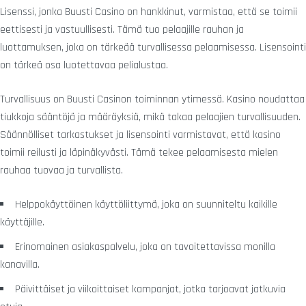
Lisenssi, jonka Buusti Casino on hankkinut, varmistaa, että se toimii
eettisesti ja vastuullisesti. Tämä tuo pelaajille rauhan ja
luottamuksen, joka on tärkeää turvallisessa pelaamisessa. Lisensointi
on tärkeä osa luotettavaa pelialustaa.
Turvallisuus on Buusti Casinon toiminnan ytimessä. Kasino noudattaa
tiukkoja sääntöjä ja määräyksiä, mikä takaa pelaajien turvallisuuden.
Säännölliset tarkastukset ja lisensointi varmistavat, että kasino
toimii reilusti ja läpinäkyvästi. Tämä tekee pelaamisesta mielen
rauhaa tuovaa ja turvallista.
Helppokäyttöinen käyttöliittymä, joka on suunniteltu kaikille
käyttäjille.
Erinomainen asiakaspalvelu, joka on tavoitettavissa monilla
kanavilla.
Päivittäiset ja viikoittaiset kampanjat, jotka tarjoavat jatkuvia