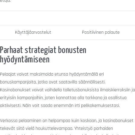
etuja.
OMINAISUUS
TIETO
Käyttäjäarvostelut
Positiivinen palaute
Parhaat strategiat bonusten
hyödyntämiseen
Pelaajat voivat maksimoida etunsa hyödyntämällä eri
bonuskampanjoita, jotka ovat saatavilla säännöllisesti.
Kasinobonukset voivat vaihdella talletusbonuksista ilmaiskierroksiin ja
erityisiin kampanjoihin, joten kannattaa olla tarkkana ja osallistua
aktiivisesti. Näin voit saada enemmän irti pelikokemuksestasi.
Verkossa pelaaminen on helpompaa kuin koskaan, ja kasinobonukset
tekevät siitä vielä houkuttelevampaa. Yhteistyö parhaiden