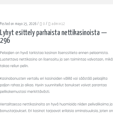
Posted on mayo 15, 2026
/
0
/
admin12
Lyhyt esittely parhaista nettikasinoista —
296
Pelaajien on hyvä tarkistaa kasinon lisenssitieto ennen pelaamista.
Luotettava nettikasino on lisensoitu ja sen toimintaa valvotaan, mikä
takaa reilun pelin.
Kasinobonusten vertailu eri kasinoiden välillä voi säästää pelaajilta
paljon rahaa ja aikaa. Hyvin suunnitellut bonukset voivat parantaa
pelikokemustasi merkittävästi.
Vertailtaessa nettikasinoita on hyvä huomioida niiden pelivalikoima ja
bonustarjoukset. Eri kasinot tarjoavat erilaisia ominaisuuksia, joten on