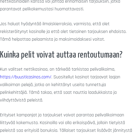
nettikasinoiden kanssa voi johtaa erinomaisiin tarjouksiin, jotka
parantavat pelikokemustasi huomattavasti.
Jos haluat hyödyntää ilmaiskierroksia, varmista, että olet
rekisteröitynyt kasinolle ja että olet tietoinen tarjouksen ehdoista.
Tämä helpottaa pelaamista ja maksimoidaksesi voitot.
Kuinka pelit voivat auttaa rentoutumaan?
Kun valitset nettikasinoa, on tärkeää tarkistaa pelivalikoima,
https://buusticasinos.com/
. Suositellut kasinot tarjoavat laajan
valikoiman pelejä, jotka on kehittänyt useita tunnettuja
pelinkehittäjiä. Tämä takaa, että saat nauttia laadukkaista ja
viihdyttävistä peleistä.
Erityiset kampanjat ja tarjoukset voivat parantaa pelivalikoimaan
liittyvää kokemusta. Kasinoilla voi olla erikoispäivä, jolloin tietyistä
peleistä saa erityisiä bonuksia. Tällaiset tarjoukset lisäävät jännitystä