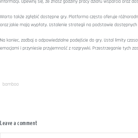
informacji. Upewnij się, że znasz godziny pracy działu wsparcia oraz 
Warto także zgłębić dostępne gry. Platforma często oferuje różnorodn
oraz jakie mają wypłaty. Ustalenie strategii na podstawie dostępnych
Na koniec, zadbaj o odpowiedzialne podejście do gry. Ustal limity cz
emocjami i przyniesie przyjemność z rozgrywki. Przestrzeganie tych za
bamboo
Leave a comment