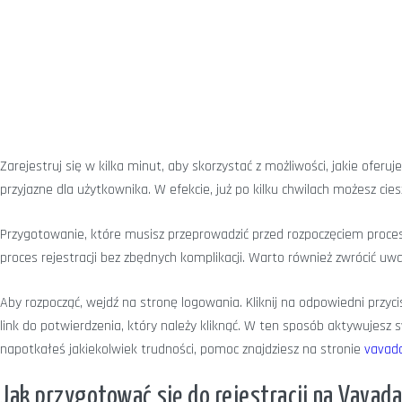
Zarejestruj się w kilka minut, aby skorzystać z możliwości, jakie ofer
przyjazne dla użytkownika. W efekcie, już po kilku chwilach możesz cie
Przygotowanie, które musisz przeprowadzić przed rozpoczęciem procesu
proces rejestracji bez zbędnych komplikacji. Warto również zwrócić u
Aby rozpocząć, wejdź na stronę logowania. Kliknij na odpowiedni przyc
link do potwierdzenia, który należy kliknąć. W ten sposób aktywujesz 
napotkałeś jakiekolwiek trudności, pomoc znajdziesz na stronie
vavada
Jak przygotować się do rejestracji na Vavada