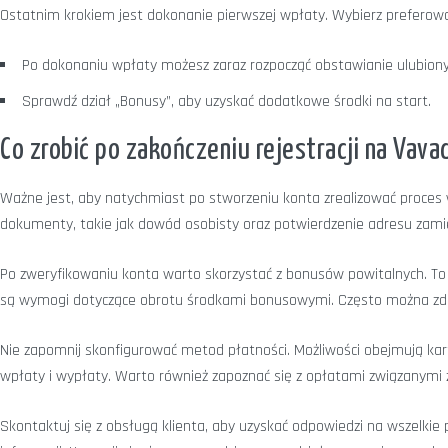
Ostatnim krokiem jest dokonanie pierwszej wpłaty. Wybierz preferow
Po dokonaniu wpłaty możesz zaraz rozpocząć obstawianie ulubiony
Sprawdź dział „Bonusy”, aby uzyskać dodatkowe środki na start.
Co zrobić po zakończeniu rejestracji na Vava
Ważne jest, aby natychmiast po stworzeniu konta zrealizować proces 
dokumenty, takie jak dowód osobisty oraz potwierdzenie adresu zamies
Po zweryfikowaniu konta warto skorzystać z bonusów powitalnych. To 
są wymogi dotyczące obrotu środkami bonusowymi. Często można zd
Nie zapomnij skonfigurować metod płatności. Możliwości obejmują ka
wpłaty i wypłaty. Warto również zapoznać się z opłatami związanymi z 
Skontaktuj się z obsługą klienta, aby uzyskać odpowiedzi na wszelkie 