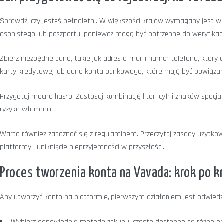
Sprawdź, czy jesteś pełnoletni. W większości krajów wymagany jest w
osobistego lub paszportu, ponieważ mogą być potrzebne do weryfikacj
Zbierz niezbędne dane, takie jak adres e-mail i numer telefonu, któr
karty kredytowej lub dane konta bankowego, które mają być powiąz
Przygotuj mocne hasło. Zastosuj kombinację liter, cyfr i znaków specja
ryzyko włamania.
Warto również zapoznać się z regulaminem. Przeczytaj zasady użytkowa
platformy i uniknięcie nieprzyjemności w przyszłości.
Proces tworzenia konta na Vavada: krok po k
Aby utworzyć konto na platformie, pierwszym działaniem jest odwiedzeni
Wybierz odpowiednią metodę zakupu, często dostępne są różne opcj