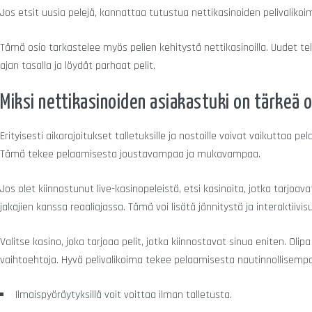
Jos etsit uusia pelejä, kannattaa tutustua nettikasinoiden pelivalikoi
Tämä osio tarkastelee myös pelien kehitystä nettikasinoilla. Uudet te
ajan tasalla ja löydät parhaat pelit.
Miksi nettikasinoiden asiakastuki on tärkeä 
Erityisesti aikarajoitukset talletuksille ja nostoille voivat vaikuttaa 
Tämä tekee pelaamisesta joustavampaa ja mukavampaa.
Jos olet kiinnostunut live-kasinopeleistä, etsi kasinoita, jotka tarjoav
jakajien kanssa reaaliajassa. Tämä voi lisätä jännitystä ja interaktiivisu
Valitse kasino, joka tarjoaa pelit, jotka kiinnostavat sinua eniten. Oli
vaihtoehtoja. Hyvä pelivalikoima tekee pelaamisesta nautinnollisemp
Ilmaispyöräytyksillä voit voittaa ilman talletusta.