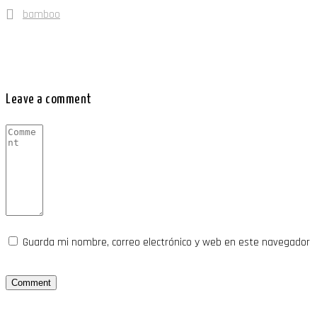
bamboo
Leave a comment
Guarda mi nombre, correo electrónico y web en este navegador 