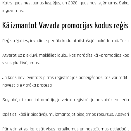
Katrs gads nes jaunas iespējas, un 2026. gads nav izņēmums. Sekoji
ieguvumus.
Kā izmantot Vavada promocijas kodus reģistr
Reģistrējoties, ievadiet speciālo kodu atbilstošajā laukā formā. Tas
Atverot uz piekļuvi, meklējiet lauku, kas norādīts kā «promocijas kod
visus piedāvājumus.
Ja kods nav ievietots pirms reģistrācijas pabeigšanas, tas var radīt 
novest pie garāka procesa.
Saglabājiet koda informāciju, ja veicat reģistrāciju no vairākiem ierīc
Izpētiet, kādi ir piedāvājumi, izmantojot pieejamos resursus. Apsverie
Pārliecinieties, ka lasāt visus noteikumus un nosacījumus attiecībā 