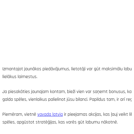
Izmantojot jaunākos piedāvājumus, lietotāji var gūt maksimālu labumu 
lielākus laimestus.
Ja piesakāties jaunajam kontam, bieži vien var saņemt bonusus, kas 
galda spēles, vienlaikus palielinot jūsu bilanci. Papildus tam, ir arī re
Piemēram, vietnē
vavada latvia
ir pieejamas akcijas, kas ļauj veikt 
spēles, apgūstot stratēģijas, kas varēs gūt labumu nākotnē.